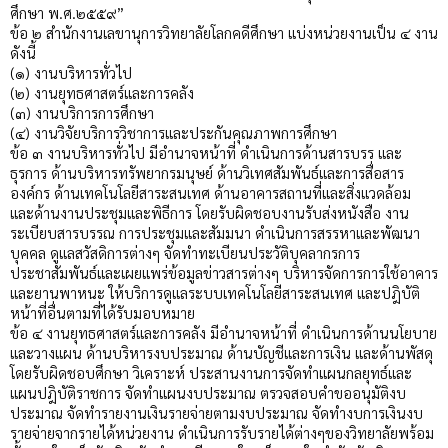
ศึกษา พ.ศ.๒๕๕๙”
ข้อ ๒ สำนักงานเลขานุการวิทยาลัยโลกคดีศึกษา แบ่งหน่วยงานเป็น ๔ งาน
ดังนี้
(๑) งานบริหารทั่วไป
(๒) งานยุทธศาสตร์และการคลัง
(๓) งานบริการการศึกษา
(๔) งานวิจัยบริการวิชาการและประกันคุณภาพการศึกษา
ข้อ ๓ งานบริหารทั่วไป มีอำนาจหน้าที่ ดำเนินการด้านสารบรร และ
ธุรการ ด้านบริหารทรัพยากรมนุษย์ ด้านวิเทศสัมพันธ์และการสื่อสาร
องค์กร ด้านเทคโนโลยีสาระสนเทศ ด้านอาคารสถานที่และสิ่งแวดล้อม
และด้านงานประชุมและพิธีการ โดยรับผิดชอบงานรับส่งหนังสือ งาน
ระเบียบสารบรรณ การประชุมและสัมมนา ดำเนินการสรรหาและพัฒนา
บุคคล ดูแลสวัสดิการต่างๆ จัดทำทะเบียนประวัติบุคลากรการ
ประชาสัมพันธ์และเผยแพร่ข้อมูลข่าวสารต่างๆ บริหารจัดการการใช้อาคาร
และยานพาหนะ ให้บริการดูแลระบบเทคโนโลยีสาระสนเทศ และปฎิบัติ
หน้าที่อื่นตามที่ได้รับมอบหมาย
ข้อ ๔ งานยุทธศาสตร์และการคลัง มีอำนาจหน้าที่ ดำเนินการด้านนโยบาย
และวางแผน ด้านบริหารงบประมาณ ด้านบัญชีและการเงิน และด้านพัสดุ
โดยรับผิดชอบศึกษา วิเคราะห์ ประสานงานการจัดทำแผนกลยุทธ์และ
แผนปฎิบัติราชการ จัดทำแผนงบประมาณ ตรวจสอบคำขออนุมัติงบ
ประมาณ จัดทำรายงานเงินรายจ่ายตามงบประมาณ จัดทำงบการเงินงบ
รายจ่ายจากรายได้หน่วยงาน ดำเนินการรับรายได้ต่างๆของวิทยาลัยพร้อม