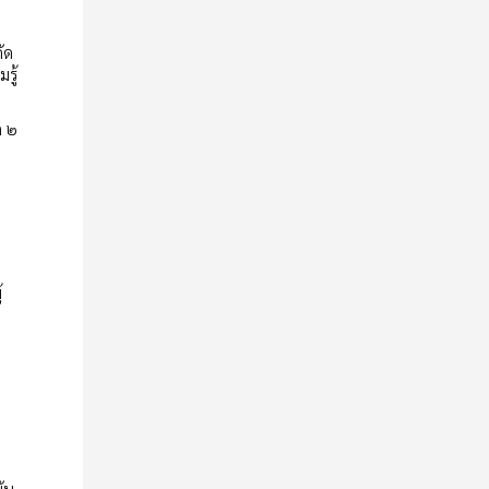
ัด
รู้
ด ๒
้
ัน