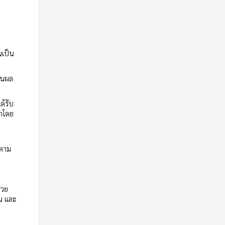
นเป็น
านผล
ด้รับ
อกโดย
นตาม
่วย
คน และ