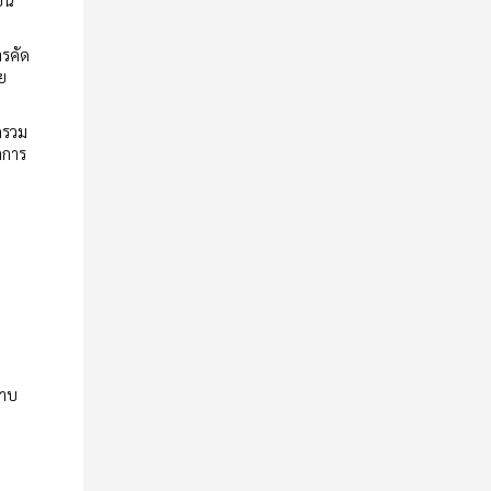
รคัด
ย
อกรวม
ลการ
ราบ