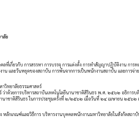
าลัย
ลที่เกี่ยวกับ การสรรหา การบรรจุ การแต่งตั้ง การทำสัญญาปฏิบัติงาน การ
ัติงาน และวันหยุดของสถาบัน การพ้นจากการเป็นพนักงานสถาบัน และการจ่าย
าวิทยาลัยธรรมศาสตร์
 ว่าด้วยการบริหารสถาบันเทคโนโลยีนานาชาติสิรินธร พ.ศ. ๒๕๖๒ อธิการบด
ติสิรินธร ในการประชุมครั้งที่ ๒/๒๕๖๒ เมื่อวันที่ ๒๔ เมษายน ๒๕๖๒ 
่อง หลักเกณฑ์และวิธีการ บริหารงานบุคคลพนักงานมหาวิทยาลัยในสังกัดสถาบั