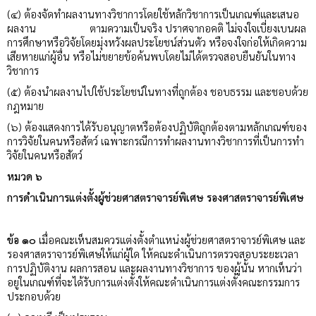
(๔) ต้องจัดทำผลงานทางวิชาการโดยใช้หลักวิชาการเป็นเกณฑ์และเสนอ
ผลงาน ตามความเป็นจริง ปราศจากอคติ ไม่จงใจเบี่ยงเบนผล
การศึกษาหรือวิจัยโดยมุ่งหวังผลประโยชน์ส่วนตัว หรือจงใจก่อให้เกิดความ
เสียหายแก่ผู้อื่น หรือไม่ขยายข้อค้นพบโดยไม่ได้ตรวจสอบยืนยันในทาง
วิชาการ
(๕) ต้องนำผลงานไปใช้ประโยชน์ในทางที่ถูกต้อง ชอบธรรม และชอบด้วย
กฎหมาย
(๖) ต้องแสดงการได้รับอนุญาตหรือต้องปฏิบัติถูกต้องตามหลักเกณฑ์ของ
การวิจัยในคนหรือสัตว์ เฉพาะกรณีการทำผลงานทางวิชาการที่เป็นการทำ
วิจัยในคนหรือสัตว์
หมวด ๖
การดำเนินการแต่งตั้งผู้ช่วยศาสตราจารย์พิเศษ รองศาสตราจารย์พิเศษ
ข้อ ๑๐
เมื่อคณะเห็นสมควรแต่งตั้งตำแหน่งผู้ช่วยศาสตราจารย์พิเศษ และ
รองศาสตราจารย์พิเศษให้แก่ผู้ใด ให้คณะดำเนินการตรวจสอบระยะเวลา
การปฏิบัติงาน ผลการสอน และผลงานทางวิชาการ ของผู้นั้น หากเห็นว่า
อยู่ในเกณฑ์ที่จะได้รับการแต่งตั้งให้คณะดำเนินการแต่งตั้งคณะกรรมการ
ประกอบด้วย