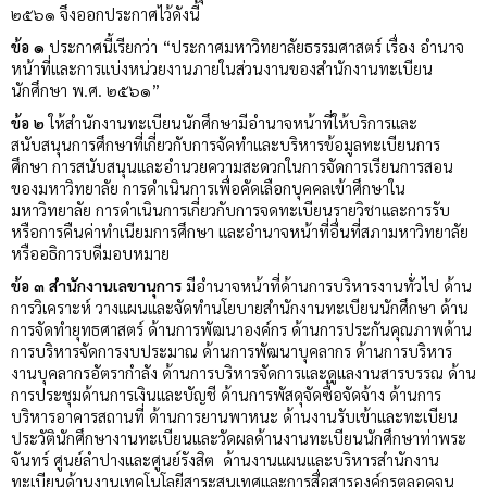
๒๕๖๑ จึงออกประกาศไว้ดังนี้
ข้อ ๑
ประกาศนี้เรียกว่า “ประกาศมหาวิทยาลัยธรรมศาสตร์ เรื่อง อำนาจ
หน้าที่และการแบ่งหน่วยงานภายในส่วนงานของสำนักงานทะเบียน
นักศึกษา พ.ศ. ๒๕๖๑”
ข้อ ๒
ให้สำนักงานทะเบียนนักศึกษามีอำนาจหน้าที่ให้บริการและ
สนับสนุนการศึกษาที่เกี่ยวกับการจัดทำและบริหารข้อมูลทะเบียนการ
ศึกษา การสนับสนุนและอำนวยความสะดวกในการจัดการเรียนการสอน
ของมหาวิทยาลัย การดำเนินการเพื่อคัดเลือกบุคคลเข้าศึกษาใน
มหาวิทยาลัย การดำเนินการเกี่ยวกับการจดทะเบียนรายวิชาและการรับ
หรือการคืนค่าทำเนียมการศึกษา และอำนาจหน้าที่อื่นที่สภามหาวิทยาลัย
หรืออธิการบดีมอบหมาย
ข้อ ๓ สำนักงานเลขานุการ
มีอำนาจหน้าที่ด้านการบริหารงานทั่วไป ด้าน
การวิเคราะห์ วางแผนและจัดทำนโยบายสำนักงานทะเบียนนักศึกษา ด้าน
การจัดทำยุทธศาสตร์ ด้านการพัฒนาองค์กร ด้านการประกันคุณภาพด้าน
การบริหารจัดการงบประมาณ ด้านการพัฒนาบุคลากร ด้านการบริหาร
งานบุคลากรอัตรากำลัง ด้านการบริหารจัดการและดูแลงานสารบรรณ ด้าน
การประชุมด้านการเงินและบัญชี ด้านการพัสดุจัดซื้อจัดจ้าง ด้านการ
บริหารอาคารสถานที่ ด้านการยานพาหนะ ด้านงานรับเข้าและทะเบียน
ประวัตินักศึกษางานทะเบียนและวัดผลด้านงานทะเบียนนักศึกษาท่าพระ
จันทร์ ศูนย์ลำปางและศูนย์รังสิต ด้านงานแผนและบริหารสำนักงาน
ทะเบียนด้านงานเทคโนโลยีสาระสนเทศและการสื่อสารองค์กรตลอดจน