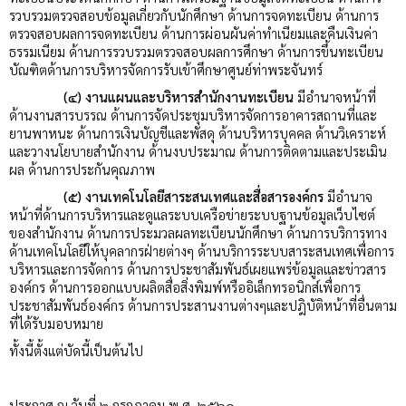
รวบรวมตรวจสอบข้อมูลเกี่ยวกับนักศึกษา ด้านการจดทะเบียน ด้านการ
ตรวจสอบผลการจดทะเบียน ด้านการผ่อนผันค่าทำเนียมและคืนเงินค่า
ธรรมเนียม ด้านการรวบรวมตรวจสอบผลการศึกษา ด้านการขึ้นทะเบียน
บัณฑิตด้านการบริหารจัดการรับเข้าศึกษาศูนย์ท่าพระจันทร์
(๔) งานแผนและบริหารสำนักงานทะเบียน
มีอำนาจหน้าที่
ด้านงานสารบรรณ ด้านการจัดประชุมบริหารจัดการอาคารสถานที่และ
ยานพาหนะ ด้านการเงินบัญชีและพัสดุ ด้านบริหารบุคคล ด้านวิเคราะห์
และวางนโยบายสำนักงาน ด้านงบประมาณ ด้านการติดตามและประเมิน
ผล ด้านการประกันคุณภาพ
(๕) งานเทคโนโลยีสาระสนเทศและสื่อสารองค์กร
มีอำนาจ
หน้าที่ด้านการบริหารและดูแลระบบเครือข่ายระบบฐานข้อมูลเว็บไซต์
ของสำนักงาน ด้านการประมวลผลทะเบียนนักศึกษา ด้านการบริการทาง
ด้านเทคโนโลยีให้บุคลากรฝ่ายต่างๆ ด้านบริการระบบสาระสนเทศเพื่อการ
บริหารและการจัดการ ด้านการประชาสัมพันธ์เผยแพร่ข้อมูลและข่าวสาร
องค์กร ด้านการออกแบบผลิตสื่อสิ่งพิมพ์หรืออิเล็กทรอนิกส์เพื่อการ
ประชาสัมพันธ์องค์กร ด้านการประสานงานต่างๆและปฎิบัติหน้าที่อื่นตาม
ที่ได้รับมอบหมาย
ทั้งนี้ตั้งแต่บัดนี้เป็นต้นไป
ประกาศ ณ วันที่ ๒ กรกฎาคม พ.ศ. ๒๕๖๑